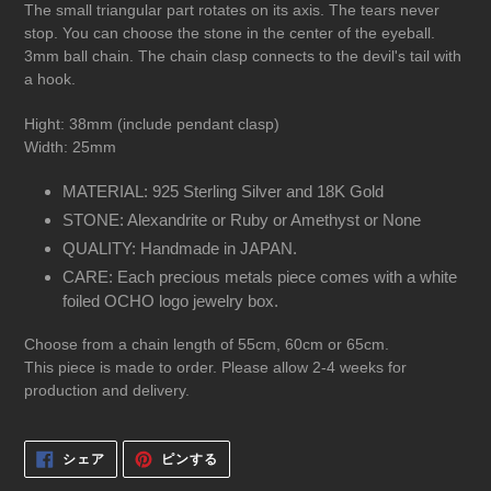
The small triangular part rotates on its axis. The tears never
stop. You can choose the stone in the center of the eyeball.
3mm ball chain. The chain clasp connects to the devil's tail with
a hook.
Hight: 38mm (include pendant clasp)
Width: 25mm
MATERIAL: 925 Sterling Silver and 18K Gold
STONE: Alexandrite or Ruby or Amethyst or None
QUALITY: Handmade in JAPAN.
CARE: Each precious metals piece comes with a white
foiled OCHO logo jewelry box.
Choose from a chain length of 55cm, 60cm or 65cm.
This piece is made to order. Please allow 2-4 weeks for
production and delivery.
FACEBOOK
PINTEREST
シェア
ピンする
で
で
シ
ピ