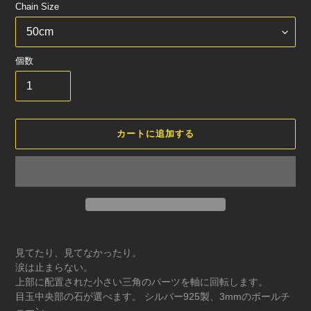
Chain Size
個数
カートに追加する
カ
ー
見てたり、見てなかったり。
ト
涙は止まらない。
に
上部に配置された小さい三角のパーツを軸に回転します。
商
目玉中央部の石が選べます。 シルバー925製、3mmのボールチ
品
ェーン。