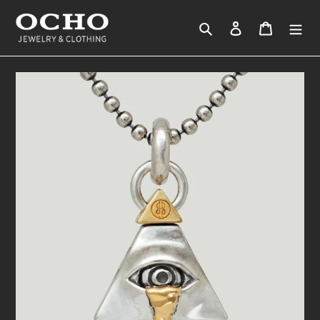
コ
ン
検索
ログイン
カート
テ
ン
ツ
に
ス
キ
ッ
プ
す
る