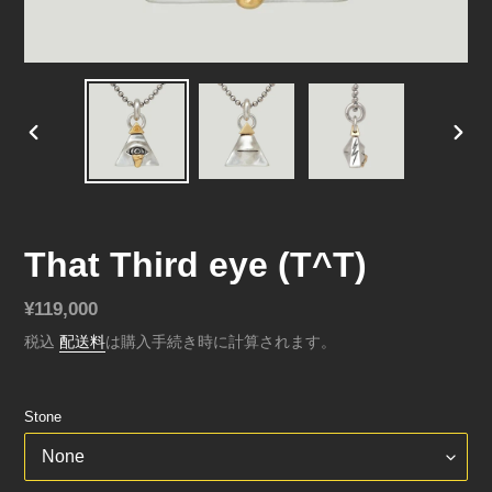
前
次
の
の
ス
ス
ラ
ラ
イ
イ
That Third eye (T^T)
ド
ド
通
¥119,000
常
税込
配送料
は購入手続き時に計算されます。
価
格
Stone