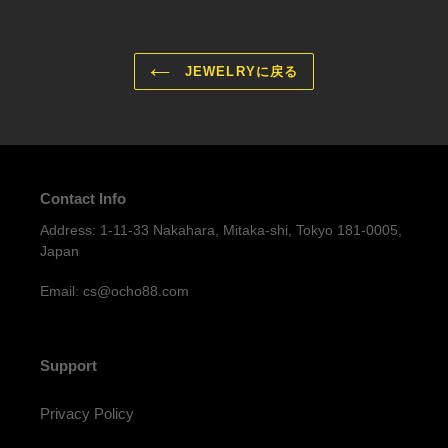
ェ
ン
ア
す
す
る
る
JEWELRYに戻る
Contact Info
Address: 1-11-33 Nakahara, Mitaka-shi, Tokyo 181-0005,
Japan
Email: cs@ocho88.com
Support
Privacy Policy