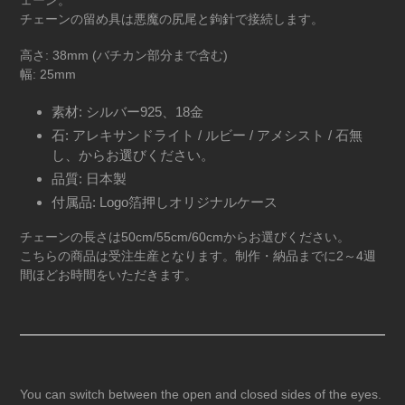
を
チェーンの留め具は悪魔の尻尾と鉤針で接続します。
追
加
高さ: 38mm (バチカン部分まで含む)
す
幅: 25mm
る
素材: シルバー925、18金
石: アレキサンドライト / ルビー / アメシスト / 石無
し、からお選びください。
品質: 日本製
付属品: Logo箔押しオリジナルケース
チェーンの長さは
50cm/55cm/60cm
からお選びください。
こちらの商品は受注生産となります。制作・納品までに
2
～
4
週
間ほどお時間をいただきます。
You can switch between the open and closed sides of the eyes.