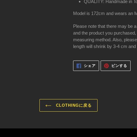
QUALITY: Handmade in T
Model is 172cm and wears an 
Please note that there may be a
and the product you purchased,
measuring method. Also, please 
length will shrink by 3-4 cm and
FACEBOOK
PIN
シェア
ピンする
で
で
シ
ピ
ェ
ン
ア
す
す
る
る
CLOTHINGに戻る