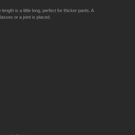
length is a little long, perfect for thicker pants. A
lasses or a joint is placed.