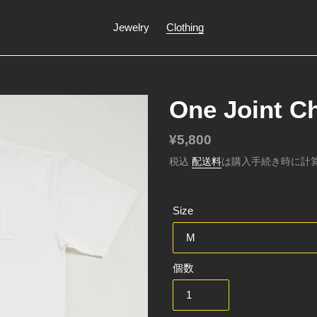
Jewelry
Clothing
One Joint Ch
通
¥5,800
常
税込
配送料
は購入手続き時に計
価
格
Size
個数