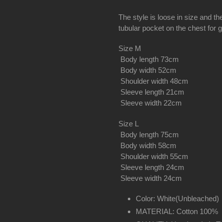
The style is loose in size and the 
tubular pocket on the chest for g
Size M
Body length 73cm
Body width 52cm
Shoulder width 48cm
Sleeve length 21cm
Sleeve width 22cm
Size L
Body length 75cm
Body width 58cm
Shoulder width 55cm
Sleeve length 24cm
Sleeve width 24cm
Color: White(Unbleached)
MATERIAL: Cotton 100%