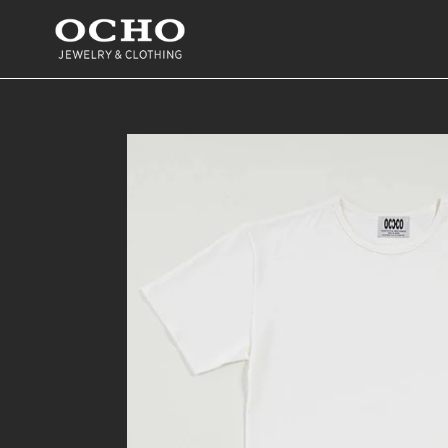
コ
ン
テ
ン
ツ
に
ス
キ
ッ
プ
す
る