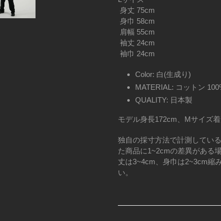
身丈 75cm
身巾 58cm
肩幅 55cm
袖丈 24cm
袖巾 24cm
Color: 白(生成り)
MATERIAL: コットン 100
QUALITY: 日本製
モデル身長172cm、Mサイズ
独自の採寸方法で計測してい
た商品に
1~2cm
の差異がある
丈は
3~4cm
、身巾は
2~3cm
縮
い。