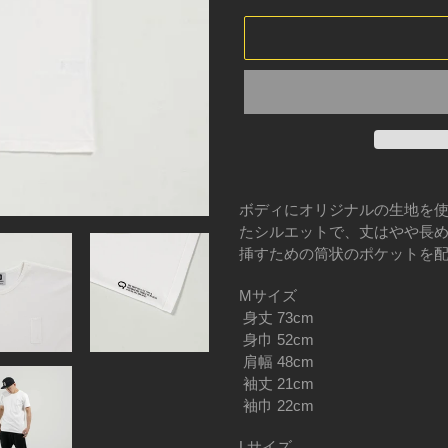
カ
ー
ボディにオリジナルの生地を使
ト
たシルエットで、丈はやや長
に
挿すための筒状のポケットを
商
品
Mサイズ
を
身丈 73cm
追
身巾 52cm
加
肩幅 48cm
す
袖丈 21cm
る
袖巾 22cm
Lサイズ