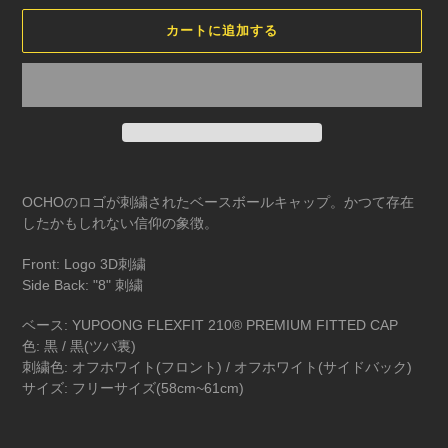
カートに追加する
カ
ー
OCHOのロゴが刺繍されたベースボールキャップ。かつて存在
ト
したかもしれない信仰の象徴。
に
商
Front: Logo 3D刺繍
品
Side Back: "8" 刺繍
を
追
ベース
: YUPOONG FLEXFIT 210® PREMIUM FITTED CAP
加
色
:
黒
/
黒
(
ツバ裏
)
す
刺繍色
:
オフホワイト
(
フロント
) /
オフホワイト
(
サイドバック
)
る
サイズ
:
フリーサイズ
(58cm~61cm)