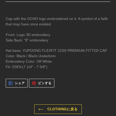
Cap with the OCHO logo embroidered on it. A symbol of a faith
that may have once existed.
Front: Logo 3D embroidery
Side Back: "8" embroidery
Hat base: YUPOONG FLEXFIT 210® PREMIUM FITTED CAP
Color: Black / Black Underbrim
Embroidery Color: Off White
Fit: OSFA (7 1/4" - 7 5/8")
FACEBOOK
PINTEREST
シェア
ピンする
で
で
シ
ピ
ェ
ン
ア
す
す
る
る
CLOTHINGに戻る