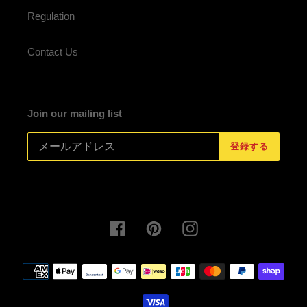
Regulation
Contact Us
Join our mailing list
登録する
Facebook
Pinterest
Instagram
決
済
方