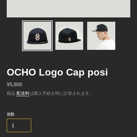
OCHO Logo Cap posi
通
¥5,800
常
税込
配送料
は購入手続き時に計算されます。
価
格
個数