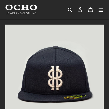
コ
ン
検索
ログイン
カート
テ
ン
ツ
に
ス
キ
ッ
プ
す
る